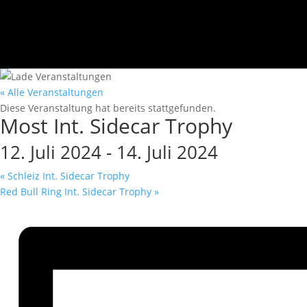
« Alle Veranstaltungen
Diese Veranstaltung hat bereits stattgefunden.
Most Int. Sidecar Trophy
12. Juli 2024
-
14. Juli 2024
«
Schleiz Int. Sidecar Trophy
Red Bull Ring Int. Sidecar Trophy
»