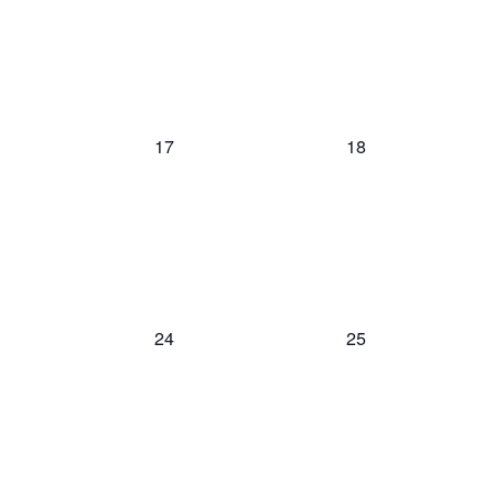
0
0
17
18
Veranstaltungen,
Veranstaltungen,
0
0
24
25
Veranstaltungen,
Veranstaltungen,