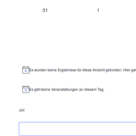
0
0
31
1
Veranstaltungen,
Veranstaltungen,
Es wurden keine Ergebnisse für diese Ansicht gefunden. Hier ge
Es gibt keine Veranstaltungen an diesem Tag.
Juli