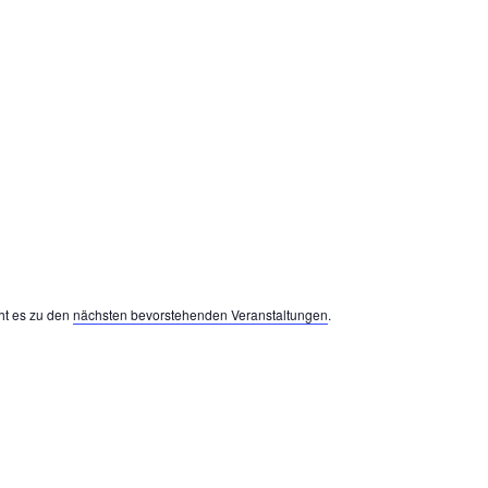
Willkommen
Teams
Rennbericht
Geschichte
Ren
ht es zu den
nächsten bevorstehenden Veranstaltungen
.