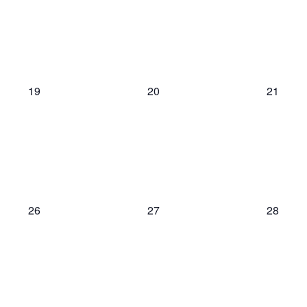
0
0
0
19
20
21
Veranstaltungen,
Veranstaltungen,
Veranst
0
0
0
26
27
28
Veranstaltungen,
Veranstaltungen,
Veranst