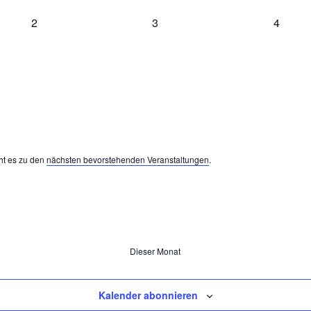
0
0
0
2
3
4
Veranstaltungen,
Veranstaltungen,
Veranst
ht es zu den
nächsten bevorstehenden Veranstaltungen
.
Dieser Monat
Kalender abonnieren