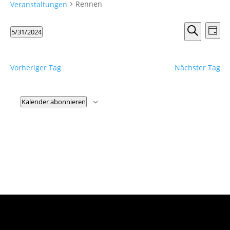
Rennen
Veranstaltungen
Verans
Ver
5/31/2024
Tag
Ans
Suche
Suche
Datum
Nav
und
wählen.
Ansicht
Vorheriger Tag
Nächster Tag
Naviga
Kalender abonnieren