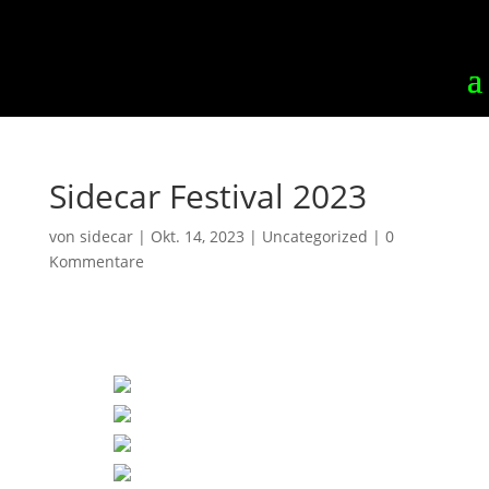
Sidecar Festival 2023
von
sidecar
|
Okt. 14, 2023
|
Uncategorized
|
0
Kommentare