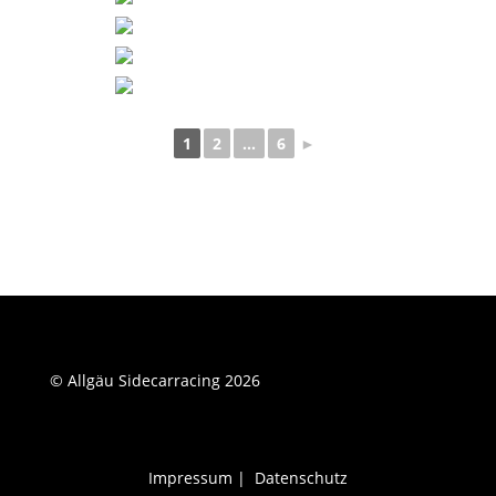
1
2
...
6
►
© Allgäu Sidecarracing 2026
Impressum
|
Datenschutz