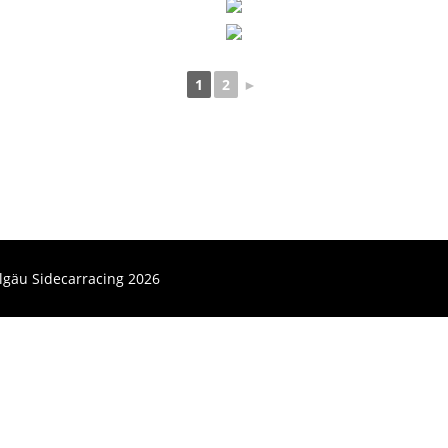
1
2
►
lgäu Sidecarracing 2026